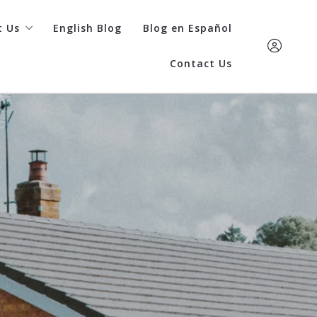
t Us
English Blog
Blog en Español
Contact Us
re Home Team
cess stories
(402) 798-436
commended lenders
Care Kaufman
ding a lender
care@carehometea
Sign In
Sign Up