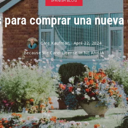
SPANISH BLOG
s para comprar una nueva
Care Kaufman,
April 22, 2024
Because We Care! License In NE And IA