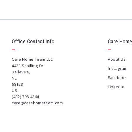
Office Contact Info
Care Home
Care Home Team LLC
About Us
4423 Schilling Dr
Instagram
Bellevue, 
Facebook
NE 
68123
LinkedId
US
(402) 798-4364
care@carehometeam.com