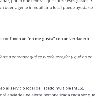
dar, por lo que tendrás que cubrir esos gastos. Y
s; un buen agente inmobiliario local puede ayudarte
o confunda un "no me gusta" con un verdadero
rte a entender qué se puede arreglar y qué no en
eso al
servicio
local de
listado múltiple (MLS
),
odrá enviarle una alerta personalizada cada vez que